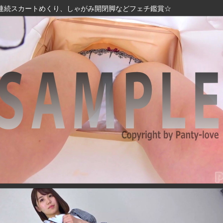
連続スカートめくり、しゃがみ開閉脚などフェチ鑑賞☆